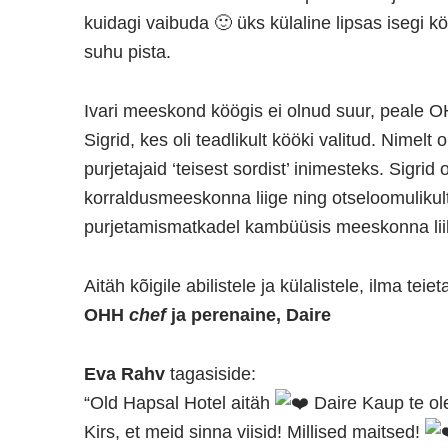
kuidagi vaibuda 🙂 üks külaline lipsas isegi k
suhu pista.
Ivari meeskond köögis ei olnud suur, peale 
Sigrid, kes oli teadlikult kööki valitud. Nimelt
purjetajaid ‘teisest sordist’ inimesteks. Sigrid 
korraldusmeeskonna liige ning otseloomulikult
purjetamismatkadel kambüüsis meeskonna liik
Aitäh kõigile abilistele ja külalistele, ilma tei
OHH
chef
ja perenaine, Daire
Eva Rahv
tagasiside:
“Old Hapsal Hotel
aitäh
Daire Kaup
te ol
Kirs
, et meid sinna viisid! Millised maitsed!