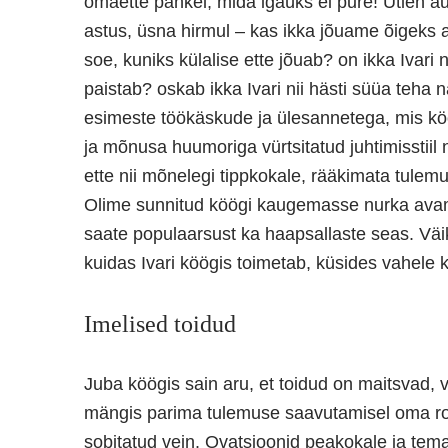
omaette pähkel, mida igaüks ei pure! Ütlen aus
astus, üsna hirmul – kas ikka jõuame õigeks aj
soe, kuniks külalise ette jõuab? on ikka Ivari 
paistab? oskab ikka Ivari nii hästi süüa teha
esimeste töökäskude ja ülesannetega, mis köögi
ja mõnusa huumoriga vürtsitatud juhtimisstiil n
ette nii mõnelegi tippkokale, rääkimata tulemus
Olime sunnitud köögi kaugemasse nurka avama
saate populaarsust ka haapsallaste seas. Väi
kuidas Ivari köögis toimetab, küsides vahel
Imelised toidud
Juba köögis sain aru, et toidud on maitsvad, 
mängis parima tulemuse saavutamisel oma rolli
sobitatud vein. Ovatsioonid peakokale ja tema 