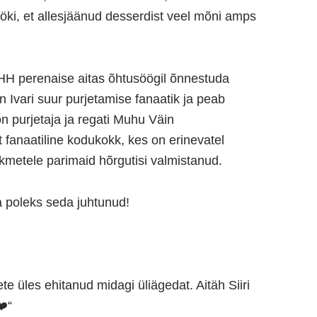
ööki, et allesjäänud desserdist veel mõni amps
OHH perenaise aitas õhtusöögil õnnestuda
 on Ivari suur purjetamise fanaatik ja peab
on purjetaja ja regati
Muhu Väin
 fanaatiline kodukokk, kes on erinevatel
metele parimaid hõrgutisi valmistanud.
eta poleks seda juhtunud!
ete üles ehitanud midagi üliägedat. Aitäh
Siiri
“