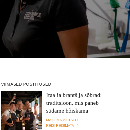
VIIMASED POSTITUSED
Itaalia brantš ja sõbrad:
traditsioon, mis paneb
südame hõiskama
MAAILMA MAITSED
REISI REISIMATA