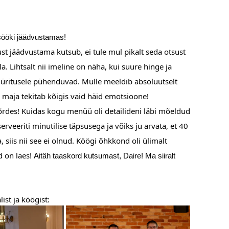
sööki jäädvustamas!
ust jäädvustama kutsub, ei tule mul pikalt seda otsust
. Lihtsalt nii imeline on näha, kui suure hinge ja
 üritusele pühenduvad. Mulle meeldib absoluutselt
e maja tekitab kõigis vaid häid emotsioone!
ivõrdes! Kuidas kogu menüü oli detailideni läbi mõeldud
rveeriti minutilise täpsusega ja võiks ju arvata, et 40
siis nii see ei olnud. Köögi õhkkond oli ülimalt
d on laes!
Aitäh taaskord kutsumast, Daire! Ma siiralt
ist ja köögist: