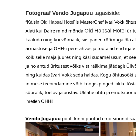
Fotograaf Vendo Jugapuu
tagasiside:
“Käisin
Old Hapsal Hotel
`is MasterChef Ivari Vokk õhtu
Alati kui Daire mind mõnda
Old Hapsal Hotel
ürit
kaaluda ning kui võimalik, siis panen rõõmuga õla alla
armastusega OHH-i pererahvas ja töötajad end igale
kõik selle maja juures ning käsi südamel usun, et se
Ja no antud üritusest võiks vist rääkima jäädagi! Ül
ning kuidas Ivari Vokk seda haldas. Kogu õhtusööki se
inimese teenindamine võib köögis pinged lakke tõsta, 
sõbralik, toetav ja austav. Ülilahe õhtu ja emotsiooni
imetlen OHHi!
Vendo Jugapuu
poolt kinni püütud emotsioonid saal