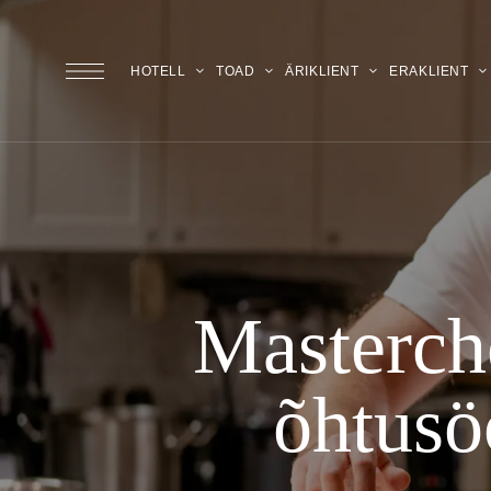
HOTELL
TOAD
ÄRIKLIENT
ERAKLIENT
Masterche
õhtusöö