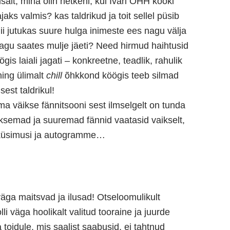
alt, mina olin hetkeni, kui Ivari
OHH kööki
aks valmis? kas taldrikud ja toit sellel püsib
nii jutukas suure hulga inimeste ees nagu välja
 nagu saates mulje jäeti? Need hirmud haihtusid
s laiali jagati – konkreetne, teadlik, rahulik
ing ülimalt
chill
õhkkond köögis teeb silmad
est taldrikul!
 väikse fännitsooni sest ilmselgelt on tunda
ksemad ja suuremad fännid vaatasid vaikselt,
e küsimusi ja autogramme…
väga maitsvad ja ilusad! Otseloomulikult
 väga hoolikalt valitud tooraine ja juurde
toidule, mis saalist saabusid, ei tahtnud