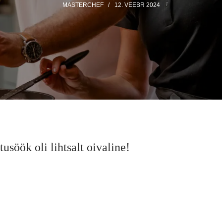
MASTERCHEF
12. VEEBR 2024
usöök oli lihtsalt oivaline!