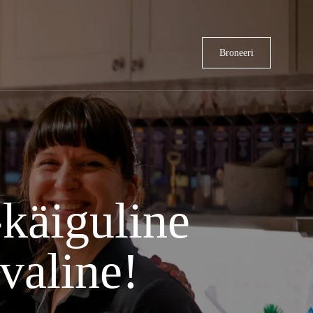
Broneeri
-käiguline
ivaline!