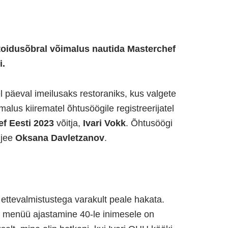
 toidusõbral võimalus nautida
Masterchef
i.
 päeval imeilusaks restoraniks, kus valgete
lus kiirematel õhtusöögile registreerijatel
f Eesti
2023
võitja,
Ivari Vokk
. Õhtusöögi
ljee
Oksana Davletzanov
.
ettevalmistustega varakult peale hakata.
e menüü ajastamine 40-le inimesele on