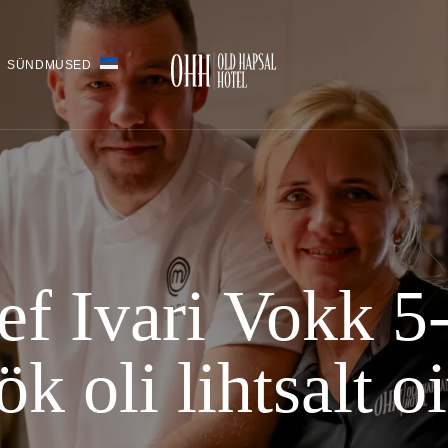
SÜNDMUSED
f Ivari Vokk 5
k oli lihtsalt o