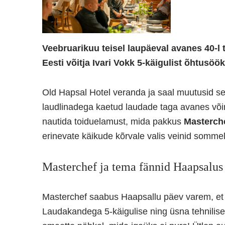
Veebruarikuu teisel laupäeval avanes 40-l
Eesti
võitja Ivari Vokk 5-käigulist õhtusöök
Old Hapsal Hotel veranda ja saal muutusid sel
laudlinadega kaetud laudade taga avanes võima
nautida toiduelamust, mida pakkus
Masterche
erinevate käikude kõrvale valis veinid somme
Masterchef ja tema fännid Haapsalus
Masterchef saabus Haapsallu päev varem, et 
Laudakandega 5-käigulise ning üsna tehnilis