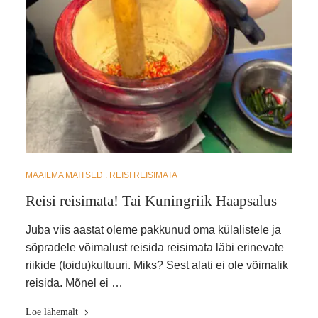
MAAILMA MAITSED
REISI REISIMATA
Reisi reisimata! Tai Kuningriik Haapsalus
Juba viis aastat oleme pakkunud oma külalistele ja
sõpradele võimalust reisida reisimata läbi erinevate
riikide (toidu)kultuuri. Miks? Sest alati ei ole võimalik
reisida. Mõnel ei …
Loe lähemalt