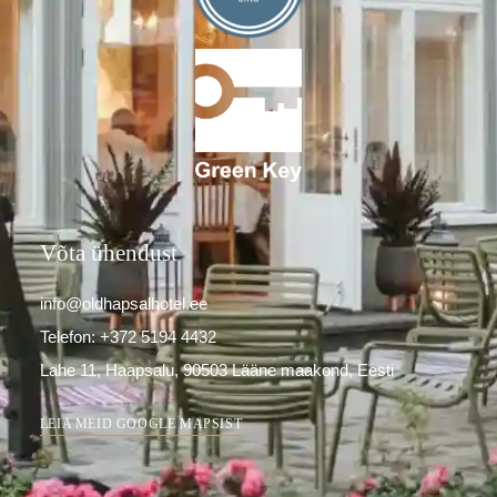
Võta ühendust
info@oldhapsalhotel.ee
Telefon: +372 5194 4432
Lahe 11, Haapsalu, 90503 Lääne maakond, Eesti
LEIA MEID GOOGLE MAPSIST