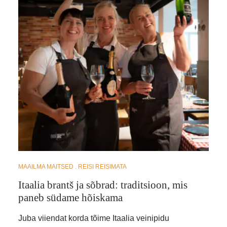
MAAILMA MAITSED
REISI REISIMATA
Itaalia brantš ja sõbrad: traditsioon, mis
paneb südame hõiskama
Juba viiendat korda tõime Itaalia veinipidu