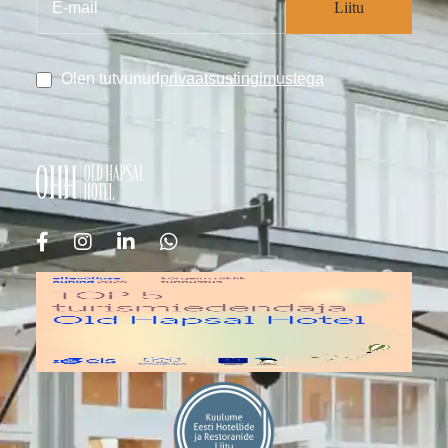
privaatsustingimustega
Olen tutvunud