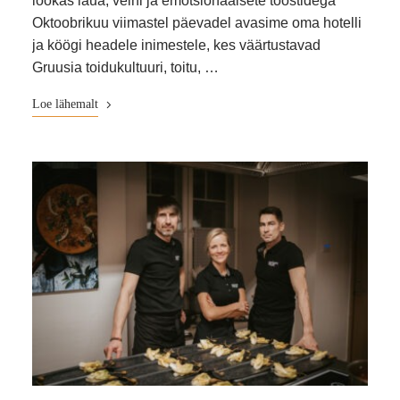
lookas laua, veini ja emotsionaalsete toostidega
Oktoobrikuu viimastel päevadel avasime oma hotelli
ja köögi headele inimestele, kes väärtustavad
Gruusia toidukultuuri, toitu, …
Loe lähemalt