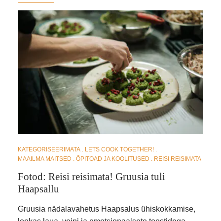
KATEGORISEERIMATA
LETS COOK TOGETHER!
MAAILMA MAITSED
ÕPITOAD JA KOOLITUSED
REISI REISIMATA
Fotod: Reisi reisimata! Gruusia tuli
Haapsallu
Gruusia nädalavahetus Haapsalus ühiskokkamise,