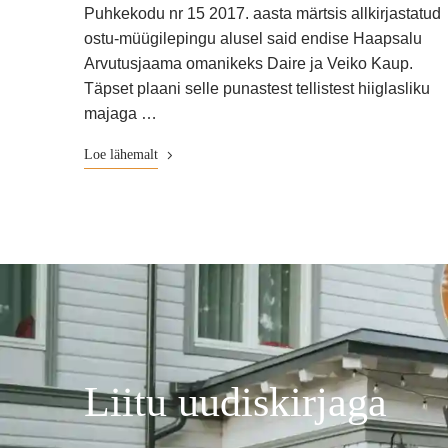
Puhkekodu nr 15 2017. aasta märtsis allkirjastatud
ostu-müügilepingu alusel said endise Haapsalu
Arvutusjaama omanikeks Daire ja Veiko Kaup.
Täpset plaani selle punastest tellistest hiiglasliku
majaga …
Loe lähemalt
Liitu uudiskirjaga