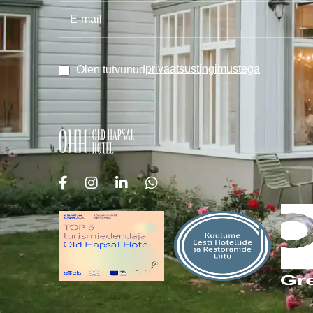
privaatsustingimustega
Olen tutvunud