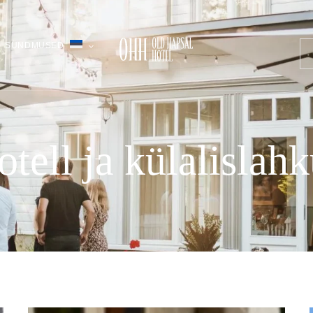
SÜNDMUSED
tell ja külalislah