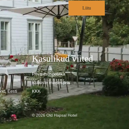
Kasulikud viited
Privaatsuspoliitka
Külaliste meelespea
nd, Eesti
KKK
© 2026 Old Hapsal Hotel