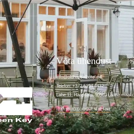
Võta ühendust
info@oldhapsalhotel.ee
Telefon: +372 5194 4432
Lahe 11, Haapsalu, 90503 Lääne maako
LEIA MEID GOOGLE MAPSIST