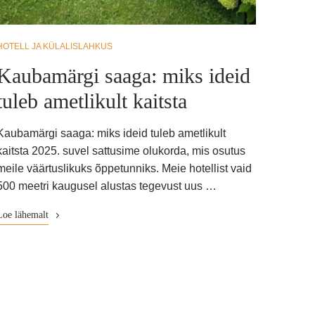
HOTELL JA KÜLALISLAHKUS
Kaubamärgi saaga: miks ideid
tuleb ametlikult kaitsta
Kaubamärgi saaga: miks ideid tuleb ametlikult
kaitsta 2025. suvel sattusime olukorda, mis osutus
meile väärtuslikuks õppetunniks. Meie hotellist vaid
500 meetri kaugusel alustas tegevust uus …
Loe lähemalt