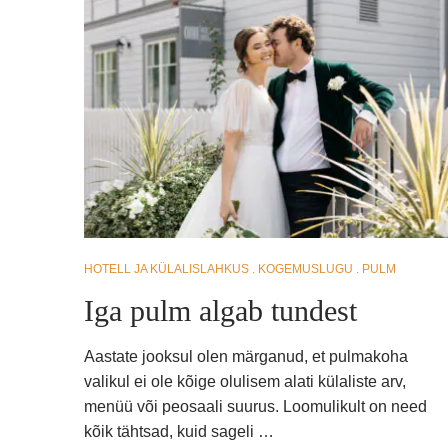
HOTELL JA KÜLALISLAHKUS
KOGEMUSLUGU
PULM
Iga pulm algab tundest
Aastate jooksul olen märganud, et pulmakoha
valikul ei ole kõige olulisem alati külaliste arv,
menüü või peosaali suurus. Loomulikult on need
kõik tähtsad, kuid sageli …