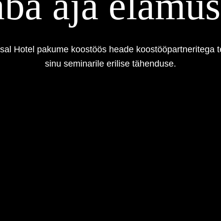
ba aja elamu
apsal Hotel pakume koostöös heade koostööpartneritega 
sinu seminarile erilise tähenduse.