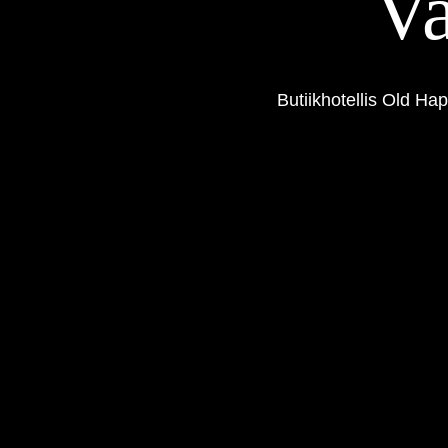
Va
Butiikhotellis Old H